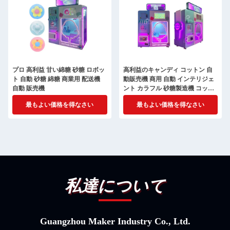
プロ 高利益 甘い綿糖 砂糖 ロボッ
高利益のキャンディ コットン 自
ト 自動 砂糖 綿糖 商業用 配送機
動販売機 商用 自動 インテリジェ
自動 販売機
ント カラフル 砂糖製造機 コット
ン キャンディ マック
最もよい価格を得なさい
最もよい価格を得なさい
私達について
Guangzhou Maker Industry Co., Ltd.