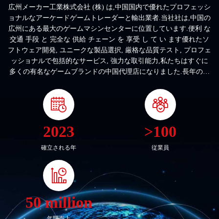
広州メーカー工業株式会社 (株) は,中国国内で優れたプロフェッシ
ョナルなアーケードゲームトレーダーと輸出業者.当社社は,中国の
広州にある最大のゲームマシンセンターに位置しています.便利 な
交通 手段 と 完全な 供給 チェーン を 享受 し て い ます優れたソ
フトウェア開発, ユニークな製品選択, 厳格な品質テスト, プロフェ
ッショナルで包括的なサービス, 強力な取引能力,私たちはすぐに
多くの有名なゲームブランドの中国代理店になりました.長年の勤
勉な作業の後,我々は,R&D,デザイン,販売,品質検査,技術サポート,
などを含む30人の優れたチームを持っています.半分は10年以上ゲ
ームやアニメーション機器の販売とサービスに専念している専門
家ですこれまで100種類以上の製品を販売し 1000件以上のケース
を扱っており 世界中の顧客に業界専門知識と配送を提供してきま
2023
>100
したメーカーゲームは20カ国以上で多くの良いパートナーと顧客
を獲得しましたパーカスタマイズ可能な屋内遊園地事業の 一端的
確立される年
従業員
なソリューションプロバイダーになりますプレイヤーの注意を常
に惹きつけるだけでなく 継続的な革新的なデザイン...
50 million
年間売上