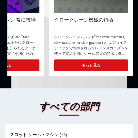
マシン 常に市場
クロークレーン機械の特徴
ター
 (Claw Crane
クロークレーンマシン (Claw crane machines,
ロー・ゲームまたはクロー・
claw machines, or claw grabbers) とは,ジョイス
しても知られるアーケー
ティックで制御されるクレーンメカニズムを
ヤーは賞品を掴むために
使って賞品を掴むゲーム.特定の特徴は機械
作することを挑戦する.
によって異なりますが共通する特徴は以下の
ーム場で見られます.娯楽
通りです クロー・メカニズム: クローは,機械
っと見る
もっと見る
ール,その他の娯楽場. 難
の主な構成要素である.通常,ジョイスティッ
械によって異なります.
クまたはボタンによって制御され,プレイヤ
れている機械もありま
ーはクローを水平,垂直,時には回転させるこ
ありますクロークレーン
ともあります爪は ぬいぐるみの動物や 小さ
するには 技巧とタイミ
なおもちゃなどの 賞品を拾うように設計さ
が必要です ...
れています 賞品ディスプレイ:クラ・マシン
すべての部門
には通常,賞品が配置されている明確なディ...
スロット ゲーム・マシン
(23)