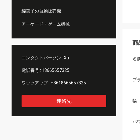
綿菓子の自動販売機
アーケード・ゲーム機械
商
コンタクトパーソン :
Xu
名
電話番号 :
18665657325
プ
ワッツアップ :
+8618665657325
連絡先
幅
パ