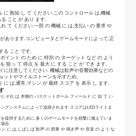
 に 熟知 し て ください.この コントロール は,機械
る こと が あり ます.
れ て ください.一部 の 機械 に は,支払い の 要求 や
があります.コンピュータとゲームモードによって,正
する こと です.
ス ポイント の ため に 特別 の ターゲット など の よう
を 狙っ て 得点 を 最大 に する こと が でき ます.
イに注意してください. 機械は歓声や音響効果などの
ョットやマイルストーンを示すため.
 に は,通常,マシン が 最終 スコア を 表示 し ます.
す
あり,それ は 本物の バスケットボール フィールド に 似 て い
リングシステムによって追跡されます.スコアはLEDライトま
題を提供するために,多くのゲームモードを頻繁に備えていま
場合.
ン に は,しばしば 歓声 の 群衆 や 鳴き声 や 音楽 の よう な