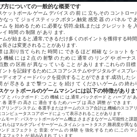
び方についての一般的な概要です
スケットボール ゲーム デバイス の 前 に 立ち,その コントロール
 かなっ て ジョイスティック,ボタン,触覚 感受 器 の パネル で あ
ーム を 始める ため に,必要な 切符,金銭,または クレジット を 入
イ 時間 の 制限 が あり ます.
ームが始まると,通常,できるだけ多くのポイントを獲得する時間
な長さは変更されることがあります.
 は,割り当て られ た 時間 に できる ほど 精確 な ショット を 
 機械 に は 2 点 の 射撃 の ため に 通常 の リング や ボーナ
点数 の 区画 が 異なっ て いる こと が あり ます.これらの 目標 
イントを記録するために,スコアシステムやデジタルディスプレ
ーディオフィードバックを提供することができます.成功したシ
 が 尽きる まで 撃つ こと を 続け て ください.ゲーム の 終わり
スケットボールのゲームマシンには以下の特徴がありま
プ と バックボード: この 機械 に は,通常,バックボード と ハープ が 
.各 選手 の 高さ に 適合 する ため,ハープ は 高さ 調整 が でき ます.
コアリングシステム: 各選手またはチームのスコア合計は,機械のスコア
はコンピュータスコアボードによって表示されることがあります.
ームモード: バスケットボールゲーム機は,さまざまなゲーム可能性と課
.これらはマルチプレイヤーゲーム,タイムショートタスク,難易度が異なる
ンド エフェクト と 音楽: ゲーム の 体験 を 強化 する ため に,この マシ
 エフェクト が 組み込まれ て い ます