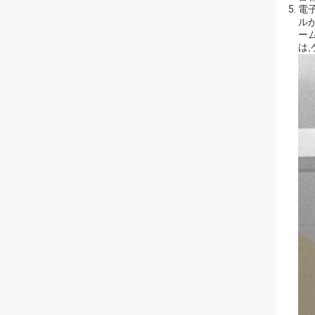
電
ル
ー
は