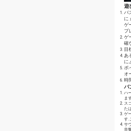
遊
バ
に
ゲ
プレ
ゲ
確
目標
ある
に,
ポ
オ
時間
バ
ハー
ます
ス
た
ゲ
す
サウ
音響