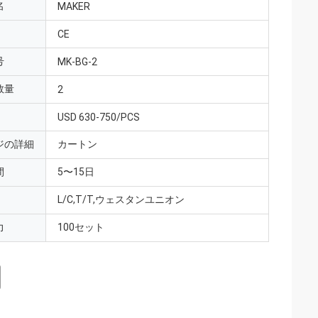
名
MAKER
CE
号
MK-BG-2
数量
2
USD 630-750/PCS
ジの詳細
カートン
間
5〜15日
L/C,T/T,ウェスタンユニオン
力
100セット