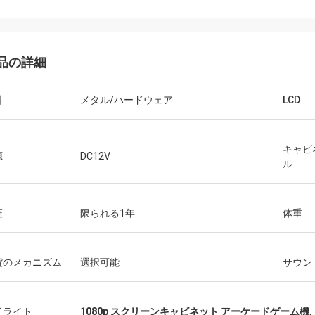
品の詳細
料
メタル/ハードウェア
LCD
キャビ
源
DC12V
ル
証
限られる1年
体重
貨のメカニズム
選択可能
サウン
イライト
1080p スクリーンキャビネット アーケードゲーム機
,