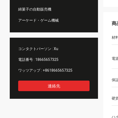
綿菓子の自動販売機
アーケード・ゲーム機械
商
材
コンタクトパーソン :
Xu
電
電話番号 :
18665657325
ワッツアップ :
+8618665657325
保
連絡先
硬
ハ