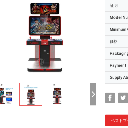
証明
Model N
Minimum 
価格
Packaging
Payment 
Supply Abi
ベストプ