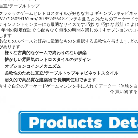
垂直/テーブルトップ
クラシックゲームとレトロスタイルが好きな方は ギャンブルキャビネッ
W77*D60*H162cm/ 30.8*24*64.8インチを測ると,私たちのア
テインメントセンターにも最適なサイズです.巧妙 な 巧妙 な 設計 に よれ ば
1年間の限定保証で 心配もなく 無限の時間を楽しめますオプションの
します..
あなたのスペースと好みに最適なものを選択する柔軟性を与えます. どの
があります.
様々な古典的なゲームで終わりのない娯楽
懐かしい雰囲気のレトロスタイルのデザイン
オプションコインメカニズム
柔軟性のために直立/テーブルトップキャビネットスタイル
耐久的で高品質な建築物で 長期間使用できます
今すぐ自分のアーケードゲームマシンを手に入れて アークード体験を自
今 買い物 する