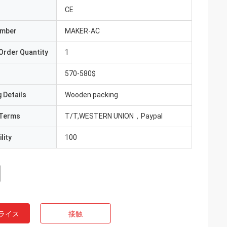
CE
umber
MAKER-AC
Order Quantity
1
570-580$
 Details
Wooden packing
Terms
T/T,WESTERN UNION，Paypal
lity
100
ライス
接触