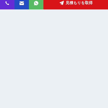
住所
見積もりを取得
fanny@slotsgamemachine.com
電子メール
0086-18665657325
電話
Guangzhou Maker Industry Co., Ltd.