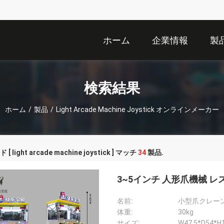
ホーム
企業情報
製
検索結果
ホーム
/
製品
/
Light Arcade Machine Joystick オンラインメーカー
 light arcade machine joystick ] マッチ
34
製品.
3~5インチ 人形爪機械 
名前:
小型爪クレー
体重:
30kg
サイズ:
W47.5*D54*H