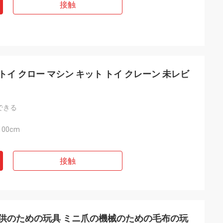
接触
 トイ クロー マシン キット トイ クレーン 未レビ
できる
100cm
接触
子供のための玩具 ミニ爪の機械のための毛布の玩