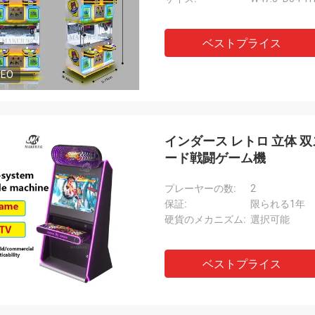
ベストプライス
DEO
インダース レトロ 立体 
ード戦闘ゲーム機
プレーヤーの数:
2
保証:
限られる1年
硬貨のメカニズム:
選択可能
ベストプライス