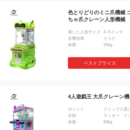
色とりどりのミニ爪機械 コ
ちゃ爪クレーン人形機械
適した人形サイズ:
3~5インチ
音響効果:
そうだ
体重:
35kg
ベストプライス
4人遊戯王 大爪クレーン
ポイント:
クリップ入賞
名前:
ラッキー・ク
体重:
90kg