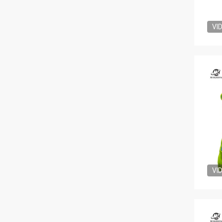
VI
VI