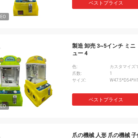
ベストプライス
DEO
製造 卸売 3~5インチ ミニ
ュー 4
色:
カスタマイズ
爪数:
1
サイズ:
W47.5*D54*H
ベストプライス
DEO
爪の機械 人形 爪の機械 