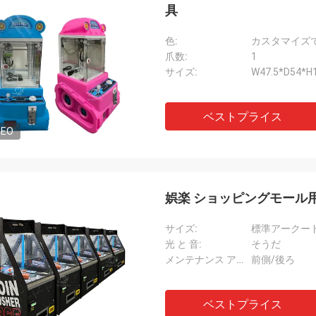
具
色:
カスタマイズ
爪数:
1
サイズ:
W47.5*D54*H
ベストプライス
DEO
娯楽 ショッピングモール
サイズ:
標準アークー
光 と 音:
そうだ
メンテナンス アクセス:
前側/後ろ
ベストプライス