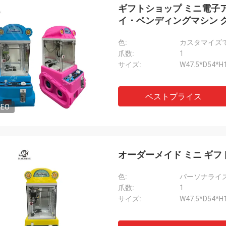
ギフトショップ ミニ電子ア
イ・ベンディングマシン 
色:
カスタマイズ
爪数:
1
サイズ:
W47.5*D54*H
ベストプライス
DEO
オーダーメイド ミニ ギフ
色:
パーソナライ
爪数:
1
サイズ:
W47.5*D54*H