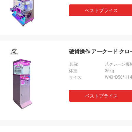
ベストプライス
硬貨操作 アークード クロー
名前:
爪クレーン機
体重:
36kg
サイズ:
W40*D56*H1
ベストプライス